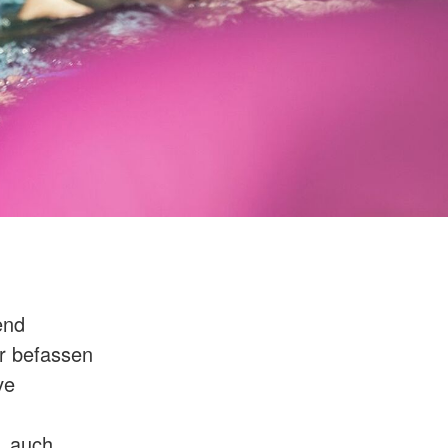
end
r befassen
ve
, auch