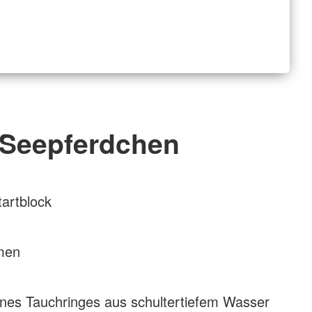
Seepferdchen
artblock
men
ines Tauchringes aus schultertiefem Wasser