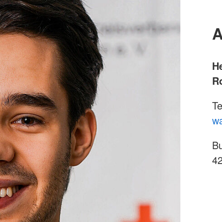
A
H
R
Te
wa
Bu
42