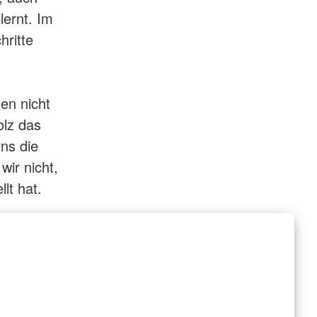
ernt. Im
hritte
en nicht
olz das
ns die
wir nicht,
lt hat.