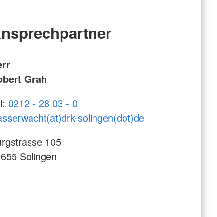
nsprechpartner
err
obert Grah
l:
0212 - 28 03 - 0
sserwacht(at)drk-solingen(dot)de
rgstrasse 105
655 Solingen