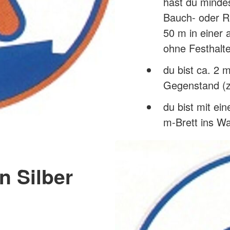
hast du minde
Bauch- oder R
50 m in einer
ohne Festhalt
du bist ca. 2 
Gegenstand (z.
du bist mit e
m-Brett ins W
 Silber