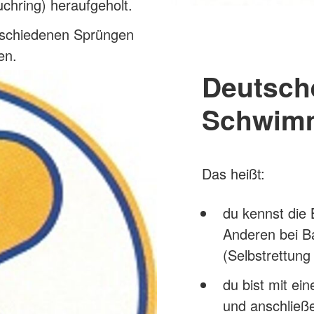
uchring) heraufgeholt.
erschiedenen Sprüngen
en.
Deutsch
Schwimm
Das heißt:
du kennst die
Anderen bei Ba
(Selbstrettung
du bist mit e
und anschließ