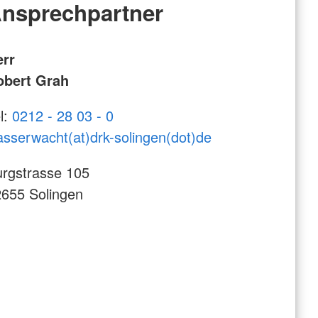
nsprechpartner
err
obert Grah
l:
0212 - 28 03 - 0
sserwacht(at)drk-solingen(dot)de
rgstrasse 105
655 Solingen