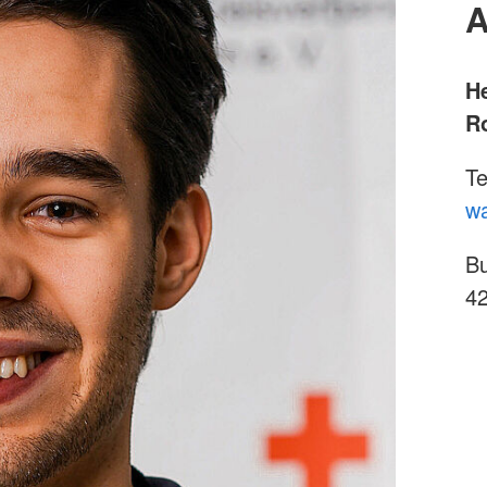
A
H
R
Te
wa
Bu
42