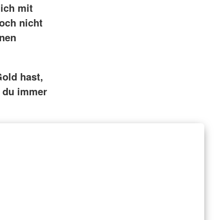
ich mit
och nicht
inen
old hast,
t du immer