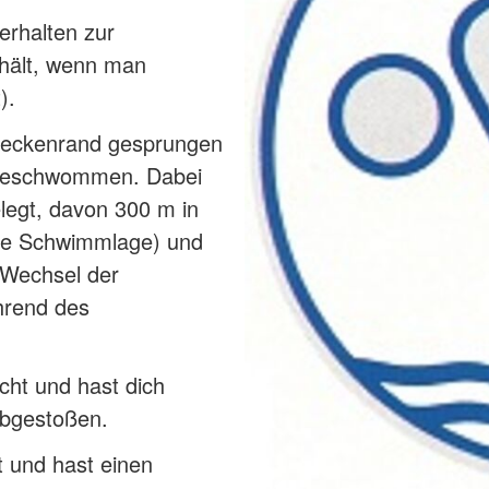
erhalten zur
rhält, wenn man
).
Beckenrand gesprungen
 geschwommen. Dabei
legt, davon 300 m in
re Schwimmlage) und
(Wechsel der
hrend des
cht und hast dich
bgestoßen.
t und hast einen